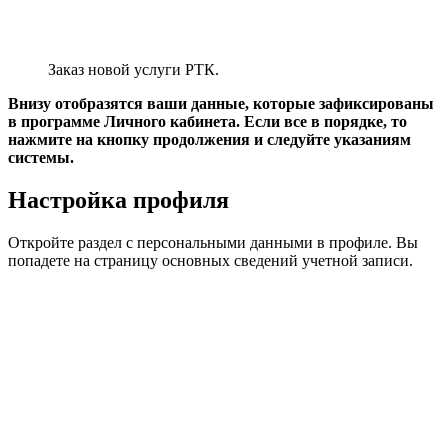
Для редактирования личных сведений используйте
анкетную форму, расположенную ниже.
Проверьте правильность заполненных граф и при
необходимости проведите корректировку.
В случае смены мобильного номера, вставьте в поле новый
номер телефона и подтвердите его достоверность полученным
от системы кодом.
То же самое необходимо сделать в случае смены адреса
электронной почты. Введите новые параметры и нажмите на
кнопку подтверждения.
Программа отправит на указанный новый ящик письмо
для верификации. Письмо будет содержать ссылку для
подтверждения внесенных изменений.
Если все этапы пройдены правильно, то напротив
измененных параметров будет стоять пометки с успешной
авторизацией.
Чтобы удалить свою запись из системы, необходимо перейти
по соответствующей ссылке и нажать на удаление.