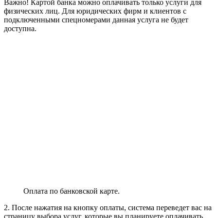
Форма опроса пользователя сервиса ЕЛК
Пароль
Если вы не помните пароль и не можете его найти,
воспользуйтесь функцией «Забыли пароль?». ТелекомДом
публикует пошаговое руководство по восстановлению
данных авторизации в случае их утери.
Переводы денег за услуги сторонних
компаний
Сервис Ростелеком Личный кабинет lk.rt позволяет абонентам
использовать программу для проведения платежей за
оказанные услуги другим компаниям.
Важно!
При проведении операций будьте внимательны.
Переводы финансовых средств могут проходить с
начислением комиссии за перевод.
Оплата услуг сторонних организаций.
В левой части можно выбрать нужную доступную услугу для