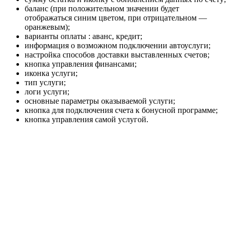
баланс (при положительном значении будет
отображаться синим цветом, при отрицательном —
оранжевым);
варианты оплаты : аванс, кредит;
информация о возможном подключении автоуслуги;
настройка способов доставки выставленных счетов;
кнопка управления финансами;
иконка услуги;
тип услуги;
логи услуги;
основные параметры оказываемой услуги;
кнопка для подключения счета к бонусной программе;
кнопка управления самой услугой.
Отображение информации по счету.
При желании подключения к новым продуктам
Ростелеком, можно перейти в раздел заказов. Из
предложенных системой вариантов выберите свой:
частным или корпоративным и оформляйте заказ.
Сервис ЛК переведет на новую страницу для заполнения
основных сведений.