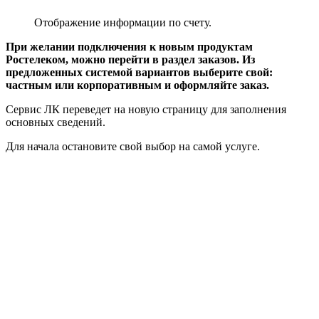
Для начала остановите свой выбор на самой услуге.
Заказ новой услуги РТК.
Внизу отобразятся ваши данные, которые зафиксированы
в программе Личного кабинета. Если все в порядке, то
нажмите на кнопку продолжения и следуйте указаниям
системы.
Настройка профиля
Откройте раздел с персональными данными в профиле. Вы
попадете на страницу основных сведений учетной записи.
Учетная запись в ЕЛК.
Здесь есть возможность смены действующего пароля на
новый. В целях безопасности, оператор рекомендует изредка
проводить изменения в своих входных данных и менять
комбинации.
Кликните по изменениям и введите новые данные. Далее —
подтвердите свои действия и смена пароля будет завершена.