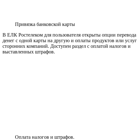
Единый личный кабинет
Уведомления
В Личном кабинете для пользователей есть возможность
менять условия и способы оповещений по новым
программам, изменениям в тарифных планах и другой
информации.
Настройка выполняется аналогично выше описываемой
услуге по доставке выставленных счетов.
1. Выберите в меню блок с доставкой уведомлений и найдите
ссылку с возможностью изменения способов.
2. Заполните открывшуюся форму и укажите наиболее
подходящие варианты доставки.
3. Отправьте заявку оператору для дальнейшего проведения и
активации указанных данных.
Услуга автоплатежа
Услуга доступна абонентам, у которых имеется привязка