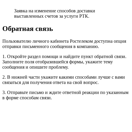
реквизитов.
Ввод банковских сведений о карте.
6. После ввода основных характеристик карты, нажмите на
продолжение.Возможно потребуется банковская проверка
проведения данной финансовой операции.
В этом случае откроется специальное окно для подтверждения
своих действий и получению кода по указанному номеру
телефона.
7. Введите полученные цифры и еще раз подтвердите оплату.
Оплата счетов в едином лк
Оператор на рынке телекоммуникационных услуг
работает достаточно давно, поэтому для посетителей
предложены практически все возможные способы оплаты
выставленных счетов. Раздел с ростелеком оплатами
находится в центральной части личного кабинета
Ростелеком.