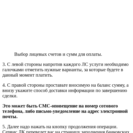
Важно!
Правильно указывайте регион своего проживания,
чтобы получать корректную информацию по подключаемой
услуге.
Выберите из списка услугу, лицевой счет которой хотите
подключить в своем кабинете. Заключительный этап —
привязка.
Следуйте указаниям системы. Программа достаточно
понятная и затруднений возникнуть не должно. Все
разложено по полочкам, и даже неопытный пользователь
легко сможет разобраться в проведении операции.
Привязка лицевого счета
Когда вы успешно прошли процедуру регистрации,
необходимо войти в Личный кабинет и осуществить
привязку действующих лицевых счетов.
Важно знать!
В собственном ЕЛК можно подключать не
только свои лицевые счета, но и счета родных, близких
знакомых, объединив тем самым в одну все записи в одну.