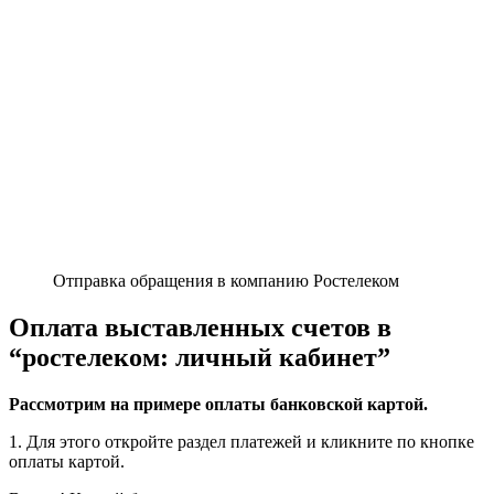
операцию.
Привязка банковской карты
В ЕЛК Ростелеком для пользователя открыты опции перевода
денег с одной карты на другую и оплаты продуктов или услуг
сторонних компаний. Доступен раздел с оплатой налогов и
выставленных штрафов.
Оплата налогов и штрафов.
Опрос
Это еще один раздел Личного кабинета, который помогает
компании узнать нужды своих клиентов.
Откройте вкладку с опросом и оцените работу сервиса ЕЛК.
В нижней части формы есть возможность ввести
письменное сообщение с пожеланиями по улучшению
работы системы.