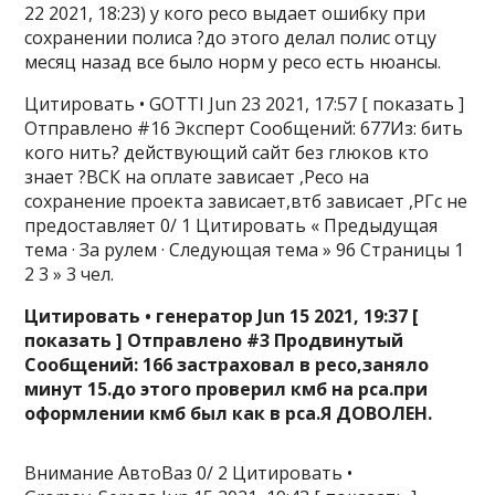
22 2021, 18:23) у кого ресо выдает ошибку при
сохранении полиса ?до этого делал полис отцу
месяц назад все было норм у ресо есть нюансы.
Цитировать • GOTTI Jun 23 2021, 17:57 [ показать ]
Отправлено #16 Эксперт Сообщений: 677Из: бить
кого нить? действующий сайт без глюков кто
знает ?ВСК на оплате зависает ,Ресо на
сохранение проекта зависает,втб зависает ,РГс не
предоставляет 0/ 1 Цитировать « Предыдущая
тема · За рулем · Следующая тема » 96 Страницы 1
2 3 » 3 чел.
Цитировать • генератор Jun 15 2021, 19:37 [
показать ] Отправлено #3 Продвинутый
Сообщений: 166 застраховал в ресо,заняло
минут 15.до этого проверил кмб на рса.при
оформлении кмб был как в рса.Я ДОВОЛЕН.
Внимание АвтоВаз 0/ 2 Цитировать •