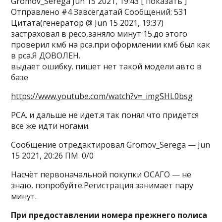
Gromov_Serega Jun 15 2021, 19:43 [ показать ]
Отправлено #4 Завсегдатай Сообщений: 531
Цитата(генератор @ Jun 15 2021, 19:37)
застраховал в ресо,заняло минут 15.до этого
проверил кмб на рса.при оформлении кмб был как
в рса.Я ДОВОЛЕН.
выдает ошибку. пишет нет такой модели авто в
базе
https://www.youtube.com/watch?v=_imgSHL0bsg
РСА. и дальше не идет.я так понял что придется
все же идти ногами.
Сообщение отредактировал Gromov_Serega — Jun
15 2021, 20:26 ПМ. 0/0
Насчёт первоначальной покупки ОСАГО — не
знаю, попробуйте.Регистрация занимает пару
минут.
При предоставлении номера прежнего полиса