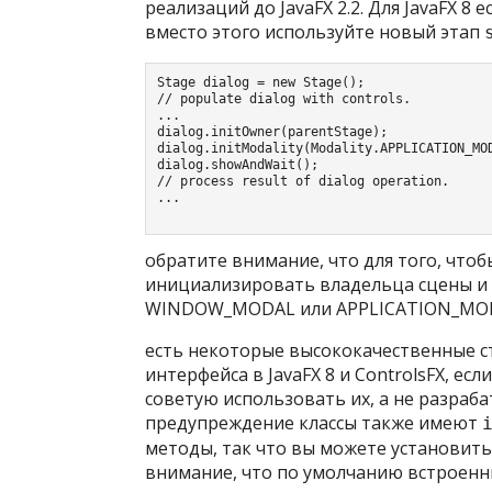
реализаций до JavaFX 2.2. Для JavaFX 8
вместо этого используйте новый этап
Stage dialog = new Stage();

// populate dialog with controls.

...

dialog.initOwner(parentStage);

dialog.initModality(Modality.APPLICATION_MOD
dialog.showAndWait();

// process result of dialog operation.

... 
обратите внимание, что для того, чтоб
инициализировать владельца сцены
и
WINDOW_MODAL
или
APPLICATION_MO
есть некоторые высококачественные с
интерфейса в
JavaFX 8
и
ControlsFX
, есл
советую использовать их, а не разраба
предупреждение
классы также имеют
методы, так что вы можете установить
внимание, что по умолчанию встроенн