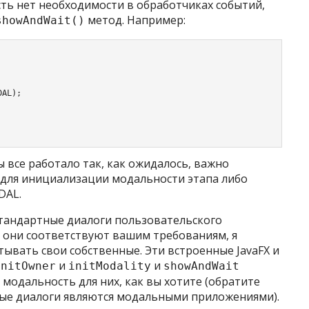
 есть нет необходимости в обработчиках событий,
метод. Например:
showAndWait()
AL);

ы все работало так, как ожидалось, важно
для инициализации модальности этапа либо
DAL
.
тандартные диалоги пользовательского
и они соответствуют вашим требованиям, я
тывать свои собственные. Эти встроенные JavaFX и
и
и
initOwner
initModality
showAndWait
 модальность для них, как вы хотите (обратите
ые диалоги являются модальными приложениями).