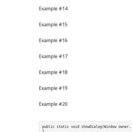
Example #14
Example #15
Example #16
Example #17
Example #18
Example #19
Example #20
public static void showDialog(Window owner, String title, Message message) {	alert = new Alert(AlertType.NONE);	alert.initOwner(owner);	alert.setTitle(title);	ObservableMap<String, String> messages = message.getMessages();	StringBuilder msg = new StringBuilder();	messages.forEach((key, value) -> msg.append(String.format("%st: %s%n", key, value)));	alert.getDialogPane().setMinHeight(messages.size() * 30d);	alert.setContentText(msg.toString());	// Run with small delay on each change	messages.addListener((Change<? extends String, ? extends String> change) -> Platform.runLater(() -> {	StringBuilder msgChange = new StringBuilder();	messages.forEach((key, value) -> msgChange.append(String.format("%st: %s%n", key, value)));	alert.setContentText(msgChange.toString());	if (messages.values().stream().allMatch(val -
} 