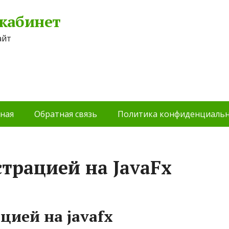
 кабинет
айт
ная
Обратная связь
Политика конфиденциальн
страцией на JavaFx
цией на javafx