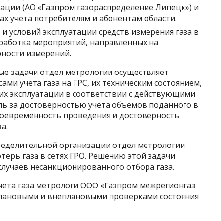
ации (АО «Газпром газораспределение Липецк») и
ах учета потребителям и абонентам области.
 и условий эксплуатации средств измерения газа в
зработка мероприятий, направленных на
рности измерений.
е задачи отдел метрологии осуществляет
ми учета газа на ГРС, их техническим состоянием,
их эксплуатации в соответствии с действующими
ь за достоверностью учёта объёмов поданного в
своевременность проведения и достоверность
а.
ределительной организации отдел метрологии
ерь газа в сетях ГРО. Решению этой задачи
 случаев несанкционированного отбора газа.
чета газа метрологи ООО «Газпром межрегионгаз
плановыми и внеплановыми проверками состояния