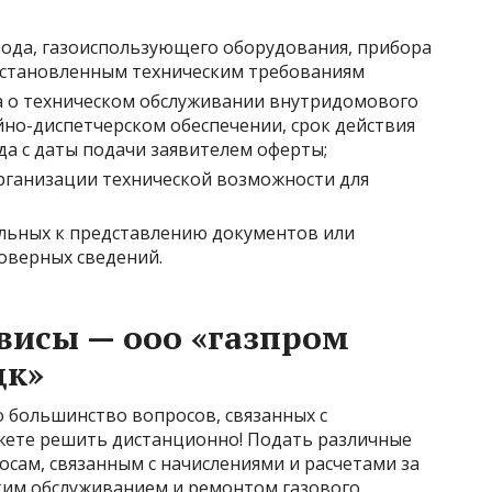
ода, газоиспользующего оборудования, прибора
о установленным техническим требованиям
 о техническом обслуживании внутридомового
йно-диспетчерском обеспечении, срок действия
ода с даты подачи заявителем оферты;
рганизации
технической возможности для
ельных к представлению документов
или
оверных сведений.
висы — ооо «газпром
цк»
 большинство вопросов, связанных с
ете решить дистанционно! Подать различные
осам, связанным с начислениями и расчетами за
ским обслуживанием и ремонтом газового