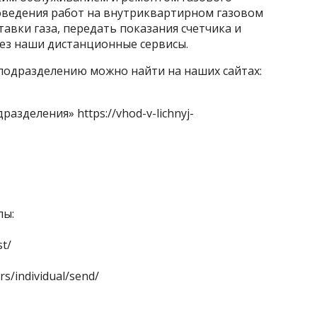
роведения работ на внутриквартирном газовом
авки газа, передать показания счетчика и
ез наши дистанционные сервисы.
одразделению можно найти на наших сайтах:
одразделения»
https://vhod-v-lichnyj-
лы:
st/
rs/individual/send/