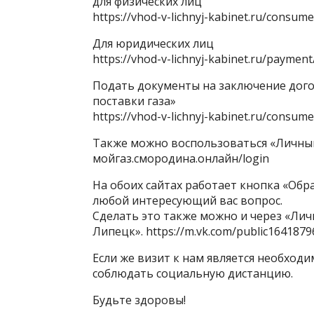
для физических лиц
https://vhod-v-lichnyj-kabinet.ru/consum
Для юридических лиц
https://vhod-v-lichnyj-kabinet.ru/payment
Подать документы на заключение дого
поставки газа»
https://vhod-v-lichnyj-kabinet.ru/consume
Также можно воспользоваться «Личны
мойгаз.смородина.онлайн/login
На обоих сайтах работает кнопка «Обр
любой интересующий вас вопрос.
Сделать это также можно и через «Лич
Липецк».
https://m.vk.com/public1641879
Если же визит к нам является необходи
соблюдать социальную дистанцию.
Будьте здоровы!