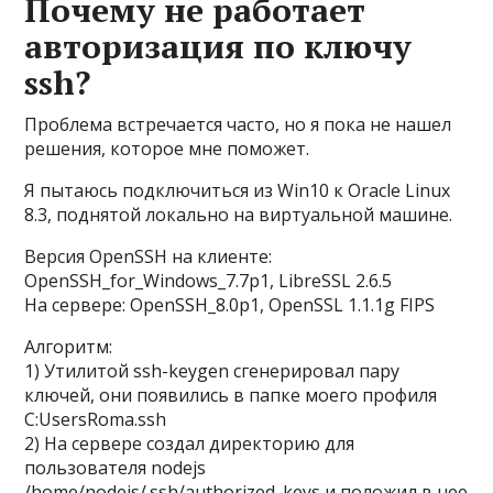
Почему не работает
авторизация по ключу
ssh?
Проблема встречается часто, но я пока не нашел
решения, которое мне поможет.
Я пытаюсь подключиться из Win10 к Oracle Linux
8.3, поднятой локально на виртуальной машине.
Версия OpenSSH на клиенте:
OpenSSH_for_Windows_7.7p1, LibreSSL 2.6.5
На сервере: OpenSSH_8.0p1, OpenSSL 1.1.1g FIPS
Алгоритм:
1) Утилитой ssh-keygen сгенерировал пару
ключей, они появились в папке моего профиля
C:UsersRoma.ssh
2) На сервере создал директорию для
пользователя nodejs
/home/nodejs/.ssh/authorized_keys и положил в нее