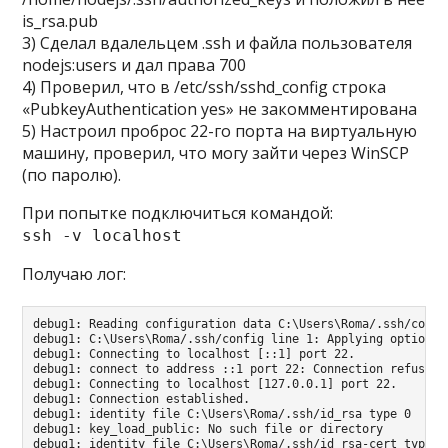
is_rsa.pub
3) Сделал вдалельцем .ssh и файла пользователя
nodejs:users и дал права 700
4) Проверил, что в /etc/ssh/sshd_config строка
«PubkeyAuthentication yes» не закомментирована
5) Настроил проброс 22-го порта на виртуальную
машину, проверил, что могу зайти через WinSCP
(по паролю).
При попытке подключиться командой:
ssh -v localhost
Получаю лог:
debug1: Reading configuration data C:\Users\Roma/.ssh/config
debug1: C:\Users\Roma/.ssh/config line 1: Applying options f
debug1: Connecting to localhost [::1] port 22.

debug1: connect to address ::1 port 22: Connection refused

debug1: Connecting to localhost [127.0.0.1] port 22.

debug1: Connection established.

debug1: identity file C:\Users\Roma/.ssh/id_rsa type 0

debug1: key_load_public: No such file or directory

debug1: identity file C:\Users\Roma/.ssh/id_rsa-cert type -1