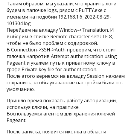
Таким образом, мы указали, что хранить логи
будем в папочке logs, рядом с PuTTY.exe с
именами на подобии 192.168.1.6_2022-08-29-
101304.log
Перейдем на вкладку
Window->Translation
. И
выберим в списке
Remote character set
UTF-8
,
чтобы не было проблем с кодировкой.
В
Connection->SSH->Auth
проверим, что стоит
галочка напротив
Attempt authentication using
Pageant
и укажем путь к приватному ключу в
графе
Private key file for authentication
.
После этого вернемся на вкладку
Session
нажмем
сохранить, чтобы указанные настройки были по-
умолчанию.
Пришло время показать работу авторизации,
используя ключи, на практике.
Воспользуемся агентом для хранения ключей
Pageant.
После запуска, появится иконка в области