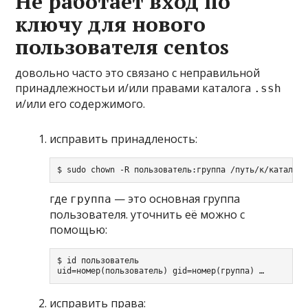
Не работает вход по
ключу для нового
пользователя centos
довольно часто это связано с неправильной
принадлежностьи и/или правами каталога
.ssh
и/или его содержимого.
исправить принадленость:
$ sudo chown -R пользователь:группа /путь/к/каталогу
где
— это основная группа
группа
пользователя. уточнить её можно с
помощью:
$ id пользователь

uid=номер(пользователь) gid=номер(группа) …
исправить права: