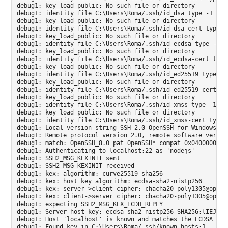
debug1: key_load_public: No such file or directory

debug1: identity file C:\Users\Roma/.ssh/id_dsa type -1

debug1: key_load_public: No such file or directory

debug1: identity file C:\Users\Roma/.ssh/id_dsa-cert type -1
debug1: key_load_public: No such file or directory

debug1: identity file C:\Users\Roma/.ssh/id_ecdsa type -1

debug1: key_load_public: No such file or directory

debug1: identity file C:\Users\Roma/.ssh/id_ecdsa-cert type 
debug1: key_load_public: No such file or directory

debug1: identity file C:\Users\Roma/.ssh/id_ed25519 type -1

debug1: key_load_public: No such file or directory

debug1: identity file C:\Users\Roma/.ssh/id_ed25519-cert typ
debug1: key_load_public: No such file or directory

debug1: identity file C:\Users\Roma/.ssh/id_xmss type -1

debug1: key_load_public: No such file or directory

debug1: identity file C:\Users\Roma/.ssh/id_xmss-cert type -
debug1: Local version string SSH-2.0-OpenSSH_for_Windows_7.7
debug1: Remote protocol version 2.0, remote software version
debug1: match: OpenSSH_8.0 pat OpenSSH* compat 0x04000000

debug1: Authenticating to localhost:22 as 'nodejs'

debug1: SSH2_MSG_KEXINIT sent

debug1: SSH2_MSG_KEXINIT received

debug1: kex: algorithm: curve25519-sha256

debug1: kex: host key algorithm: ecdsa-sha2-nistp256

debug1: kex: server->client cipher: chacha20-poly1305@opens
debug1: kex: client->server cipher: chacha20-poly1305@opens
debug1: expecting SSH2_MSG_KEX_ECDH_REPLY

debug1: Server host key: ecdsa-sha2-nistp256 SHA256:lIEJUSq
debug1: Host 'localhost' is known and matches the ECDSA host
debug1: Found key in C:\Users\Roma/.ssh/known_hosts:1
