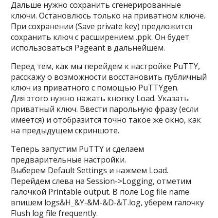
Дальше нужно сохранить сгенерированные
ключи. Остановлюсь только на приватном ключе.
При сохранении (
Save private key
) предложится
сохранить ключ с расширением
.ppk
. Он будет
использоваться Pageant в дальнейшем.
Перед тем, как мы перейдем к настройке PuTTY,
расскажу о возможности восстановить публичный
ключ из приватного с помощью PuTTYgen.
Для этого нужно нажать кнопку
Load
. Указать
приватный ключ. Ввести парольную фразу (если
имеется) и отобразится точно такое же окно, как
на предыдущем скриншоте.
Теперь запустим PuTTY и сделаем
предварительные настройки.
Выберем
Default Settings
и нажмем
Load
.
Перейдем слева на
Session->Logging
, отметим
галочкой
Printable output
. В поле
Log file name
впишем
logs&H_&Y-&M-&D-&T.log
, уберем галочку
Flush log file frequentl
y.