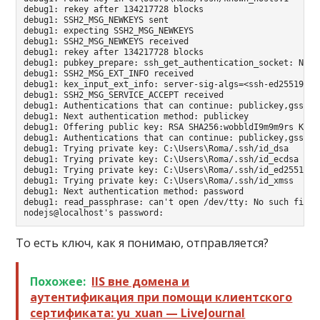
debug1: rekey after 134217728 blocks

debug1: SSH2_MSG_NEWKEYS sent

debug1: expecting SSH2_MSG_NEWKEYS

debug1: SSH2_MSG_NEWKEYS received

debug1: rekey after 134217728 blocks

debug1: pubkey_prepare: ssh_get_authentication_socket: No s
debug1: SSH2_MSG_EXT_INFO received

debug1: kex_input_ext_info: server-sig-algs=<ssh-ed25519,ss
debug1: SSH2_MSG_SERVICE_ACCEPT received

debug1: Authentications that can continue: publickey,gssapi
debug1: Next authentication method: publickey

debug1: Offering public key: RSA SHA256:wobbldI9m9m9rs KGa 
debug1: Authentications that can continue: publickey,gssapi
debug1: Trying private key: C:\Users\Roma/.ssh/id_dsa

debug1: Trying private key: C:\Users\Roma/.ssh/id_ecdsa

debug1: Trying private key: C:\Users\Roma/.ssh/id_ed25519

debug1: Trying private key: C:\Users\Roma/.ssh/id_xmss

debug1: Next authentication method: password

debug1: read_passphrase: can't open /dev/tty: No such file o
nodejs@localhost's password:
То есть ключ, как я понимаю, отправляется?
Похожее:
IIS вне домена и
аутентификация при помощи клиентского
сертификата: yu_xuan — LiveJournal