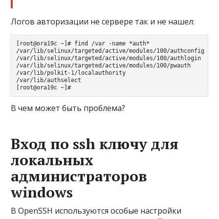
Логов авторизации не сервере так и не нашел:
[root@ora19c ~]# find /var -name *auth*

/var/lib/selinux/targeted/active/modules/100/authconfig

/var/lib/selinux/targeted/active/modules/100/authlogin

/var/lib/selinux/targeted/active/modules/100/pwauth

/var/lib/polkit-1/localauthority

/var/lib/authselect

[root@ora19c ~]#
В чем может быть проблема?
Вход по ssh ключу для
локальных
администраторов
windows
В OpenSSH используются особые настройки