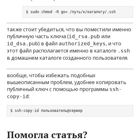
$ sudo chmod -R go= /путь/к/каталогу/.ssh
также стоит убедиться, что вы поместили именно
публичную
часть ключа (
или
id_rsa.pub
) в файл
, и что
id_dsa.pub
authorized_keys
этот файл располагается именно в каталоге
.ssh
в домашнем каталоге созданного пользователя.
вообще, чтобы избежать подобных
вышеописанным проблем, удобнее копировать
публичный ключ с помощью программы
ssh-
:
copy-id
$ ssh-copy-id пользователь@сервер
Помогла статья?