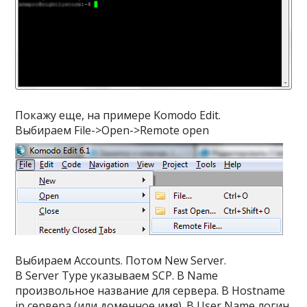
Покажу еще, на примере Komodo Edit.
Выбираем
File->Open->Remote open
Выбираем
Accounts
. Потом
New Server
.
В
Server Type
указываем
SCP
. В
Name
произвольное название для сервера. В
Hostname
ip сервера (или доменное имя). В
User Name
логин