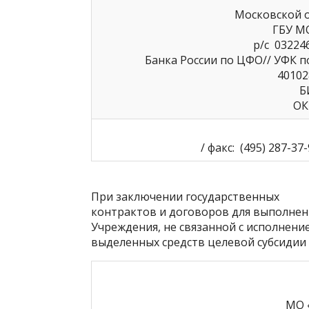
Московской о
ГБУ М
р/с
03224
Банка России по ЦФО// УФК по
40102
Б
О
/
факс:
(495) 287-37-
При заключении государственных
контрактов и договоров для выполнени
Учреждения, не связанной с исполнени
выделенных средств целевой субсидии
МО 