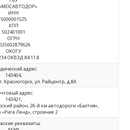
«МОСАВТОДОР»
ИНН
5000001525
КПП
502401001
ОГРН
025002879626
ОКОГУ
234 ОКВЭД 84.11.8
дический адрес:
143404,
. Красногорск, ул. Райцентр, д,8А
чтовый адрес:
143421,
ский район, 26-й км автодороги «Балтия»,
 «Рига Ленд», строение 2
вские реквизиты:
МЭФ