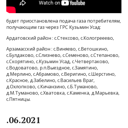
будет приостановлена подача газа потребителям,
получающим газ через ГРС Кузьмин Усад:
Ардатовский район : с.Стексово, с.Кологрееево,
Арзамасский район : с.Виняево, с.Ветошкино,
с.Булдаково, с.Слизнево, с.Семеново, с.Степаново,
с.Скорятино, с.Кузьмин Усад, с.Четвертаково,
с.Водоватово, р.п.Выездное, с.Замятино,
д.Мерлино, с.Абрамово, с.Веригино, с.Шерстино,
с.Красное, д.Забелино, с.Васильев Враг,
д.Охлопково, с.Кичанзино, с.Б.Туманово,
д.М.Туманово, с.Хватовка, с.Каменка, д.Марьевка,
с.Пятницы.
.06.2021