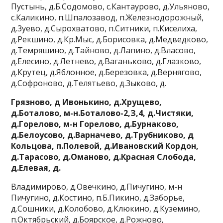
Пустынь, д.Б.Содомово, с.Кантаурово, д.Ульяново,
с.Каликино, п.Шпалозавод, п.Железнодорожный,
д.3уево, д.Сырохватово, п.Ситники, п.Киселиха,
д.Рекшино, д.Кр.Мыс, д.Борисовка, д.Медведково,
д.Темряшино, д.Тайново, д.Лапино, д.Власово,
д.Елесино, д.Летнево, д.Ваганьково, д.Глазково,
д.Крутец, д.Яблонное, д.Березовка, д.Вернягово,
д.Софроново, д.Телятьево, д.3ыково, д.
Грязново, д Ивонькино, д.Хрущево,
д.Боталово, м-н.Боталово-2,З,4, д.Чистяки,
д.Горелово, м-н Горелово, д.Бурнаково,
д.Белоусово, д.Варначево, д.Трубниково, д
Кольцова, п.Полевой, д.Ивановский Кордон,
д.Тарасово, д.Оманово, д.Красная Слобода,
д.Елевая, д.
Владимирово, д.Овечкино, д.Пичугино, м-н
Пичугино, д.Костино, п.Б.Пикино, д.Заборье,
д.Сошники, д.Колобово, д.Клюкино, д.Куземино,
п.Октябрьский, д.Боярское, д.Рожново,