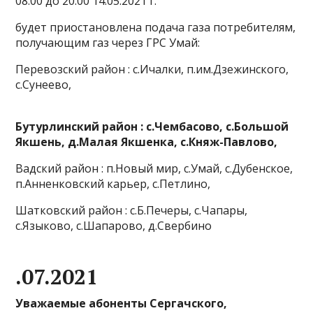
08:00 до 20:00 14.05.2021 г.
будет приостановлена подача газа потребителям,
получающим газ через ГРС Умай:
Перевозский район : с.Ичалки, п.им.Дзежинского,
с.Сунеево,
Бутурлинский район : с.Чембасово, с.Большой
Якшень, д.Малая Якшенка, с.Княж-Павлово,
Вадский район : п.Новый мир, с.Умай, с.Дубенское,
п.Анненковский карьер, с.Петлино,
Шатковский район : с.Б.Печеры, с.Чапары,
с.Языково, с.Шапарово, д.Свербино
.07.2021
Уважаемые абоненты Сергачского,