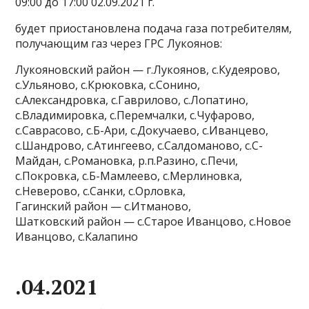
09:00 до 17:00 02.09.2021 г.
будет приостановлена подача газа потребителям,
получающим газ через ГРС Лукоянов:
Лукояновский район — г.Лукоянов, с.Кудеярово,
с.Ульяново, с.Крюковка, с.Сонино,
с.Александровка, с.Гаврилово, с.Лопатино,
с.Владимировка, с.Перемчалки, с.Чуфарово,
с.Саврасово, с.Б-Ари, с.Докучаево, с.Иванцево,
с.Шандрово, с.Атингеево, с.Салдоманово, с.С-
Майдан, с.Романовка, р.п.Разино, с.Печи,
с.Покровка, с.Б-Мамлеево, с.Мерлиновка,
с.Неверово, с.Санки, с.Орловка,
Гагинский район — с.Итманово,
Шатковский район — с.Старое Иванцово, с.Новое
Иванцово, с.Калапино
.04.2021