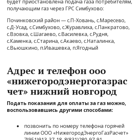
будет приостановлена подача газа потребителям,
получающим газ через ГРС Симбухово:
Починковский район — с.П-Ховань, с.Маресево,
с.Д-Усад, с.Симбухово, с.Журавлиха, с.Панкратово,
с.Взовка, с.Шагаево, с.Василевка, с.Рудня,
с.Каменка, с.Старина, с.Акаево, с.Наталинка,
с.Вьюшкино, п.Ивашевка, п.Ягодный
Адрес и телефон ооо
«нижегородэнергогазрас
чет» нижний новгород
Подать показания для оплаты за газ можно,
воспользовавшись другими способами:
позвонить по номеру телефона горячей
линии ООО «НижегородЭнергоГазРасчет»
7(951)913-37-18, 8(831)280-97-91