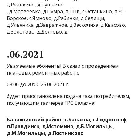
д.Редькино, д.Тушнино
, д.Матвеевка, д.Пумра, п.ППК, с.Останкино, п.Ч-
Борское, с.Ямново, д.Рябинки, д.Селищи,
д.Ульяниха, д.3авражное, д.3аскочиха, д.Квасово,
д.3олотово, д.Долгово, д.
.06.2021
Уважаемые абоненты! В связи с проведением
плановых ремонтных работ с
08:00 до 20:00 25.06.2021 г.
будет приостановлена подача газа потребителям,
получающим газ через ГРС Балахна:
Балахнинский район : г.Балахна, п.Гидроторф,
п.Правдинск, д.Истомино, д.Б.Могильцы,
д.М.Могильцы, д.Постниково