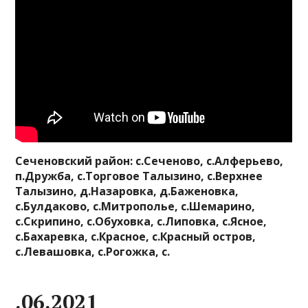
Сеченовский район: с.Сеченово, с.Алферьево,
п.Дружба, с.Торговое Талызино, с.Верхнее
Талызино, д.Назаровка, д.Баженовка,
с.Булдаково, с.Митрополье, с.Шемарино,
с.Скрипино, с.Обуховка, с.Липовка, с.Ясное,
с.Бахаревка, с.Красное, с.Красный остров,
с.Левашовка, с.Рогожка, с.
.06.2021