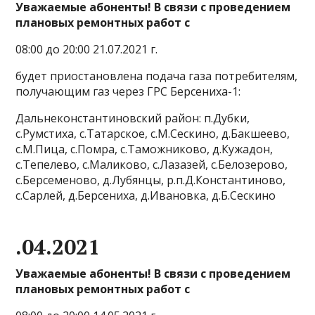
Уважаемые абоненты! В связи с проведением
плановых ремонтных работ с
08:00 до 20:00 21.07.2021 г.
будет приостановлена подача газа потребителям,
получающим газ через ГРС Берсениха-1:
Дальнеконстантиновский район: п.Дубки,
с.Румстиха, с.Татарское, с.М.Сескино, д.Бакшеево,
с.М.Пица, с.Помра, с.Таможниково, д.Кужадон,
с.Тепелево, с.Маликово, с.Лазазей, с.Белозерово,
с.Берсеменово, д.Лубянцы, р.п.Д.Константиново,
с.Сарлей, д.Берсениха, д.Ивановка, д.Б.Сескино
.04.2021
Уважаемые абоненты! В связи с проведением
плановых ремонтных работ с