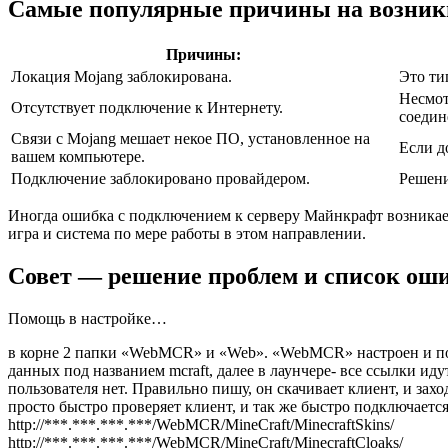
Самые популярные причины на возник
Причины:
Локация Mojang заблокирована.
Это ти
Несмот
Отсутствует подключение к Интернету.
соедин
Связи с Mojang мешает некое ПО, установленное на
Если д
вашем компьютере.
Подключение заблокировано провайдером.
Решени
Иногда ошибка с подключением к серверу Майнкрафт возникает
игра и система по мере работы в этом направлении.
Совет — решение проблем и список оши
Помощь в настройке…
в корне 2 папки «WebMCR» и «Web». «WebMCR» настроен и подкл
данных под названием mcraft, далее в лаунчере- все ссылки иду
пользователя нет. Правильно пишу, он скачивает клиент, и заход
просто быстро проверяет клиент, и так же быстро подключается
http://***.***.***.***/WebMCR/MineCraft/MinecraftSkins/
http://***.***.***.***/WebMCR/MineCraft/MinecraftCloaks/