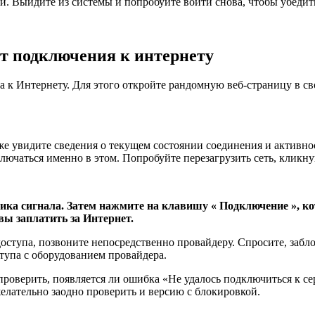
и. Выйдите из системы и попробуйте войти снова, чтобы убедить
т подключения к интернету
 к Интернету. Для этого откройте рандомную веб-страницу в св
е увидите сведения о текущем состоянии соединения и активнос
ключаться именно в этом. Попробуйте перезагрузить сеть, кликн
ка сигнала. Затем нажмите на клавишу « Подключение », кото
вы заплатить за Интернет.
ступа, позвоните непосредственно провайдеру. Спросите, забл
ступа с оборудованием провайдера.
 проверить, появляется ли ошибка «Не удалось подключиться к с
желательно заодно проверить и версию с блокировкой.