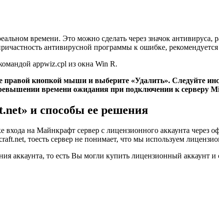
альном времени. Это можно сделать через значок антивируса, 
ричастность антивирусной программы к ошибке, рекомендуется 
омандой appwiz.cpl из окна Win R.
е правой кнопкой мыши и выберите «Удалить». Следуйте инс
превышении времени ожидания при подключении к серверу Min
t.net» и способы ее решения
 входа на Майнкрафт сервер с лицензионного аккаунта через оф
craft.net, тоесть сервер не понимает, что мы используем лиценз
я аккаунта, то есть Вы могли купить лицензионный аккаунт и с