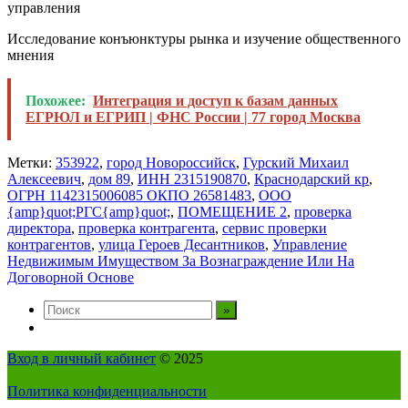
управления
Исследование конъюнктуры рынка и изучение общественного
мнения
Похожее:
Интеграция и доступ к базам данных
ЕГРЮЛ и ЕГРИП | ФНС России | 77 город Москва
Метки:
353922
,
город Новороссийск
,
Гурский Михаил
Алексеевич
,
дом 89
,
ИНН 2315190870
,
Краснодарский кр
,
ОГРН 1142315006085 ОКПО 26581483
,
ООО
{amp}quot;РГС{amp}quot;
,
ПОМЕЩЕНИЕ 2
,
проверка
директора
,
проверка контрагента
,
сервис проверки
контрагентов
,
улица Героев Десантников
,
Управление
Недвижимым Имуществом За Вознаграждение Или На
Договорной Основе
Вход в личный кабинет
© 2025
Политика конфиденциальности