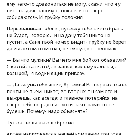
ему чего-то дозвониться не могу, скажи, что я у
него на даче заночую, пока все на озеро
собираются». И трубку положил.
Перезваниваю: «Алло, путёвку тебе никто брать
не будет,- говорю,- и на дачу тебя никто не
пустит, а Саня твой номер видит- трубку не берет,
да и я автоматом снял, не глянул, кто звонил».
— Вы что,мужики? Вы чего мне бойкот объявили?
С какой стати-то?,- и зашел, как ему кажется, с
козырей,- я водки ящик привезу.
— Да засунь себе ящик, Артёмка! Во первых: мы её
почти не пьем, никто; во вторых: ты сам его и
выжрешь, как всегда; и главное: потеряйся, на
озере тебе не рады и охотиться с нами ты не
будешь. Почему- надо объяснять?
Тут он снова вызов сбросил.
Артём нарисовался в нашей компании три года