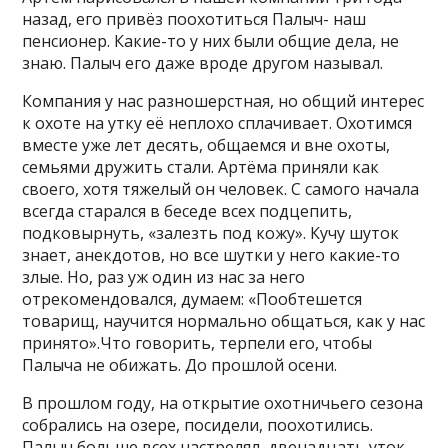
назад, его привёз поохотиться Палыч- наш
пенсионер. Какие-то у них были общие дела, не
знаю. Палыч его даже вроде другом называл.
Компания у нас разношерстная, но общий интерес
к охоте на утку её неплохо сплачивает. Охотимся
вместе уже лет десять, общаемся и вне охоты,
семьями дружить стали. Артёма приняли как
своего, хотя тяжелый он человек. С самого начала
всегда старался в беседе всех подцепить,
подковырнуть, «залезть под кожу». Кучу шуток
знает, анекдотов, но все шутки у него какие-то
злые. Но, раз уж один из нас за него
отрекомендовался, думаем: «Пообтешется
товарищ, научится нормально общаться, как у нас
принято».Что говорить, терпели его, чтобы
Палыча не обижать. До прошлой осени.
В прошлом году, на открытие охотничьего сезона
собрались на озере, посидели, поохотились.
Палыч больше всех настрелял, двенадцать уток.