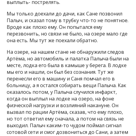
выплыть- пострелять.
Мы только доехали до дачи, как Сане позвонил
Палыч, и сказал тому в трубку что-то не понятное.
Вроде как плохо ему. Он попытался ему
перезвонить, но связи не было, на озере мало где
она есть. Мы тут же поехали обратно.
На озере, на нашем стане не обнаружили следов
Артёма, но автомобиль и палатка Палыча были на
месте, лодка его была в камыше у берега. В лодке
мы его и нашли, он был без сознания. Тут же
перенесли его в машину и Саня помчал его в
больницу, а я остался собирать вещи Палыча. Как
оказалось потом, у Палыча случился инфаркт,
когда он выплыл на лодке на озеро, на фоне
физческой нагрузки и возлияний накануне. Он
вызвал по рации Артёма, сказав, что ему плохо,
но тот ответил ему сначала, а потом на связь не
выходил. Палыч каким-то чудом поймал сигнал
сотовой сети и смог дозвониться до Сани, а затем