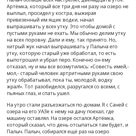
Артёмка, который все три дня ни разу на озеро не
выплыл, просидел у костра, выжирая
привезенный им ящик водки, начал
выпрашивать у всех утку. Это чтобы домой с
пустыми руками не ехать. Мы обычно делим утку
на всех поровну. Дали и ему, так принято. Но,
хитрый жук начал выпрашивать у Палыча его
утку, которую старый уже обработал, то есть
выпотрошил и убрал перо. Конечно он ему
отказал, ну и мы все возмутились: «Совесть имей,-
мол,- старый человек артритными руками свою
утку обрабатывал, пока ты, молодой, водку
жрал!». Тот разобиделся, разругался со всеми, с
пьяных глаз, и спать ушел.
На утро стали разъезжаться по-домам. Я с Саней с
озера на его УАЗе к нему на дачу поехал, где
машину оставлял. На озере остался Артёмка,
который сказал, что день отсыпаться там будет, и
Палыч. Палыч, собирался ещё раз на озеро