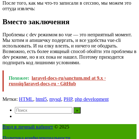
После того, как мы что-то записали в сессию, мы можем это
оттуда извлечь:
Вместо заключения
Проблемы с dev режимом во vue — это неприятный момент.
Мы хотим и апишечку подергать, и все удобства vue-cli
использовать. И на елку влезть, и ничего не ободрать.
Возможно, есть более изящный способ обойти эти проблемы в
dev режиме, но я их пока не нашел. Поэтому приходится
подпирать код лишними условиями.
Похожее:
laravel-docs-ru/sanctum.md at 9.x ·
russsiq/laravel-docs-ru · GitHub
Метки:
HTML
,
html5
,
mysql
,
PHP
,
php development
Вход в личный кабинет
© 2025
Политика конфиденциальности