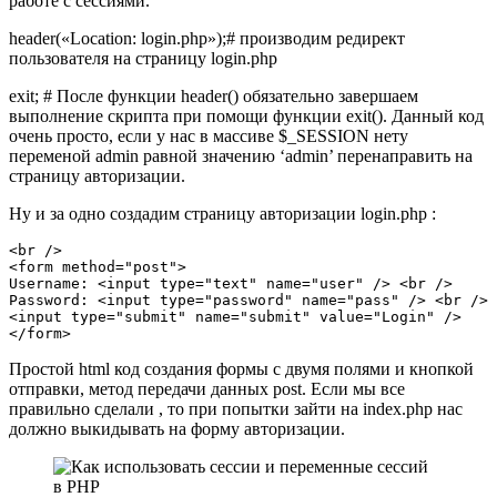
работе с сессиями.
header(«Location: login.php»);
# производим редирект
пользователя на страницу login.php
exit;
# После функции header() обязательно завершаем
выполнение скрипта при помощи функции exit(). Данный код
очень просто, если у нас в массиве $_SESSION нету
переменой
admin
равной значению
‘admin’
перенаправить на
страницу авторизации.
Ну и за одно создадим страницу авторизации login.php :
<br /> 
<form method="post">
Username: <input type="text" name="user" /> <br /> 
Password: <input type="password" name="pass" /> <br />
<input type="submit" name="submit" value="Login" />
</form> 
Простой html код создания формы с двумя полями и кнопкой
отправки, метод передачи данных
post
. Если мы все
правильно сделали , то при попытки зайти на
index.php
нас
должно выкидывать на форму авторизации.