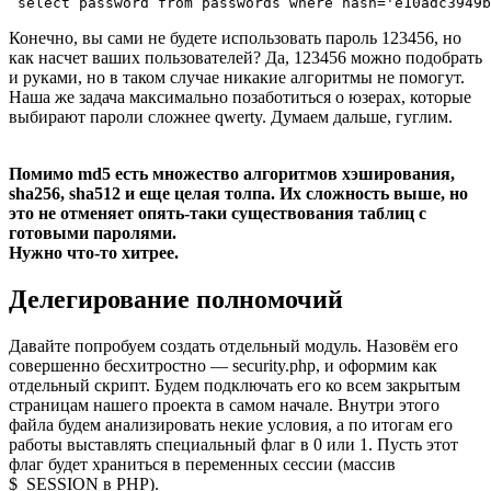
 select password from passwords where hash='e10adc3949b
Конечно, вы сами не будете использовать пароль 123456, но
как насчет ваших пользователей? Да, 123456 можно подобрать
и руками, но в таком случае никакие алгоритмы не помогут.
Наша же задача максимально позаботиться о юзерах, которые
выбирают пароли сложнее qwerty. Думаем дальше, гуглим.
Помимо md5 есть множество алгоритмов хэширования,
sha256, sha512 и еще целая толпа. Их сложность выше, но
это не отменяет опять-таки существования таблиц с
готовыми паролями.
Нужно что-то хитрее.
Делегирование полномочий
Давайте попробуем создать отдельный модуль. Назовём его
совершенно бесхитростно — security.php, и оформим как
отдельный скрипт. Будем подключать его ко всем закрытым
страницам нашего проекта в самом начале. Внутри этого
файла будем анализировать некие условия, а по итогам его
работы выставлять специальный флаг в 0 или 1. Пусть этот
флаг будет храниться в переменных сессии (массив
$_SESSION в PHP).