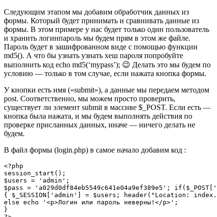
Следующим этапом мы добавим обработчик данных из
формы. Который будет принимать и сравнивать данные из
формы. В этом примере у нас будет только один пользователь
и хранить логинпароль мы будем прям в этом же файле.
Пароль будет в зашифрованном виде c помощью функции
md5()
. А что бы узнать узнать хеш пароля попробуйте
выполнить код
echo md5(‘mypass’);
😉 Делать это мы будем по
условию — только в том случае, если нажата кнопка формы.
У кнопки есть имя (
«submit»
), а данные мы передаем методом
post
. Соответственно, мы можем просто проверить,
существует ли элемент submit в массиве
$_POST
. Если есть —
кнопка была нажата, и мы будем выполнять действия по
проверке присланных данных, иначе — ничего делать не
будем.
В файл формы (login.php) в самое начало добавим код :
<?php

session_start();

$users = 'admin';

$pass = 'a029d0df84eb5549c641e04a9ef389e5'; if($_POST['
{ $_SESSION['admin'] = $users; header("Location: index.
else echo '<p>Логин или пароль неверны!</p>';

}

?> 