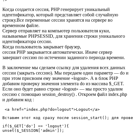
Когда создается сессия,
PHP
генерирует уникальный
идентификатор, который представляет собой случайную
строку.Все переменные сессии хранятся на сервере во
временном файле.
Сервер отправляет на компьютер пользователя куки,
называемые
PHPSESSID
, для хранения строки уникального
идентификатора сессии.
Когда пользователь закрывает браузер,
сессия
PHP
закрывается автоматически. Иначе сервер
завершит сессию по истечении заданного периода времени.
В заключение мы сделаем ссылку для удаления всех данных
сессии (закрыть сессию). Мы передаем один параметр —
do
и
при этом присвоим ему значение «
logout
». А в блок PHP
добавим проверку значения элемента
do
из массива $_GET.
Если оно будет равно строке «
logout
» — мы просто удалим
сессию с помощью
session_destroy()
. Откроем файл index.php
и добавим код :
 <a href="index.php?do=logout">Logout</a> 
Вставим этот код сразу после 
session_start();
 для прове
if($_GET['do'] == 'logout'){
unset($_SESSION['admin']);