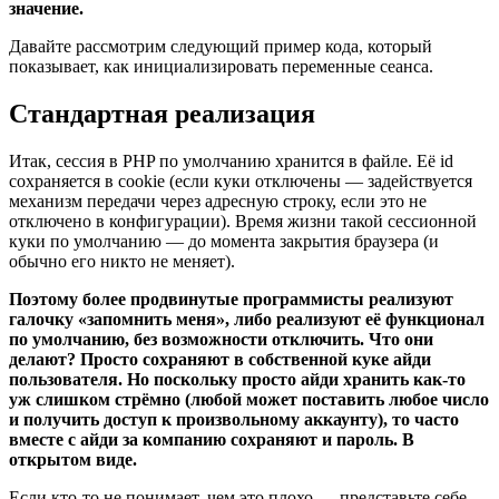
значение.
Давайте рассмотрим следующий пример кода, который
показывает, как инициализировать переменные сеанса.
Стандартная реализация
Итак, сессия в PHP по умолчанию хранится в файле. Её id
сохраняется в cookie (если куки отключены — задействуется
механизм передачи через адресную строку, если это не
отключено в конфигурации). Время жизни такой сессионной
куки по умолчанию — до момента закрытия браузера (и
обычно его никто не меняет).
Поэтому более продвинутые программисты реализуют
галочку «запомнить меня», либо реализуют её функционал
по умолчанию, без возможности отключить. Что они
делают? Просто сохраняют в собственной куке айди
пользователя. Но поскольку просто айди хранить как-то
уж слишком стрёмно (любой может поставить любое число
и получить доступ к произвольному аккаунту), то часто
вместе с айди за компанию сохраняют и пароль. В
открытом виде.
Если кто-то не понимает, чем это плохо — представьте себе,