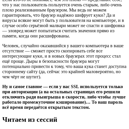
что у нас пользователь пользуется очень старым, либо очень
плохо реализованным браузером. Мы ведь не можем
гарантировать, что браузер надёжно шифрует куки? Да и
вирусы всякие могут быть у пользователя на компьютере, и в
случае особо серьёзной малвари может не спасти и шифровка
— зловред может попытаться считать значения прямо из
памяти, когда они расшифрованы.
Человек, случайно оказавшийся у вашего компьютера в ваше
отсутствие — сможет просто скопировать себе все
интересующие куки, и в новых браузерах этот процесс стал
ещё проще. Дыры в безопасности браузера могут
потенциально привести к тому, что ваша кука станет доступна
стороннему сайту (да, сейчас это крайней маловероятно, но
чем чёрт не шутит).
Ну и самое главное — если у нас SSL используется только
при авторизации (а на остальных страницах его решили
отключить ради выигрыша в скорости, либо чтобы лучше
работало промежуточное кэширование)… То наш пароль
всё время передаётся открытым текстом.
Читаем из сессий