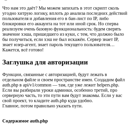
Что нам это даёт? Мы можем запихать в этот скрипт сколь
угодно хитрую логику, вплоть до анализа последних действий
пользователя и добавления его в бан-лист по IP, либо
блокировки его аккаунта на тот или иной срок. Но сперва
реализуем очень базовую функциональность: будем сверять
значение хэша, пришедшего из куки, с тем, что должно было
бы получиться, если хэш не был искажён. Сервер знает IP,
знает юзер-агент, знает пароль текущего пользователя…
Кажется, всё готово!
Заглушка для авторизации
Функции, связанные с авторизацией, будут лежать в
отдельном файле и своем пространстве имен. Создадим файл
auth.php в api/v1/common — там, где уже лежит helpers.php.
Если вы разбирали уроки админки, особенно третий, про
серверную часть, то эти пути вам будут знакомы. Если у вас
свой проект, то кладите auth.php куда удобно.
Главное, потом правильно указать пути.
Содержимое auth.php