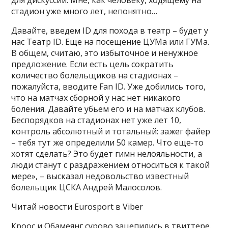
для дискуссии. Мне, как человеку, ходящему на
стадион уже много лет, непонятно…
Давайте, введем ID для похода в театр – будет у
нас Театр ID. Еще на посещение ЦУМа или ГУМа.
В общем, считаю, это избыточное и ненужное
предложение. Если есть цель сократить
количество болельщиков на стадионах –
пожалуйста, вводите Fan ID. Уже добились того,
что на матчах сборной у нас нет никакого
боления. Давайте убьем его и на матчах клубов.
Беспорядков на стадионах нет уже лет 10,
контроль абсолютный и тотальный: зажег файер
– тебя тут же определили 50 камер. Что еще-то
хотят сделать? Это будет гимн нелояльности, а
люди станут с раздражением относиться к такой
мере», –
высказал
недовольство известный
болельщик ЦСКА Андрей Малосолов.
Читай новости Eurosport в Viber
Кроос и Обамеянг сурово зацепились в твиттере.