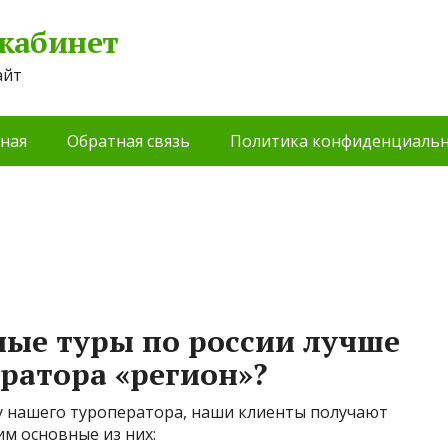
 кабинет
айт
ная
Обратная связь
Политика конфиденциальн
ые туры по россии лучше
ератора «регион»?
 у нашего туроператора, наши клиенты получают
м основные из них: