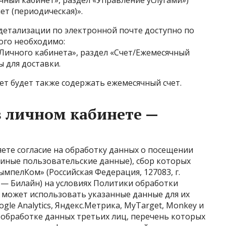
чный кабинет», раздел «Управление услугами»)
ет (периодическая)».
детализации по электронной почте доступно по
ого необходимо:
Личного кабинета», раздел «Счет/Ежемесячный
ы для доставки.
ет будет также содержать ежемесячный счет.
в личном кабинете —
ете согласие на обработку данных о посещении
и иные
пользовательские данные
), сбор которых
мпелКом» (Российская Федерация, 127083, г.
ее — Билайн) на условиях
Политики обработки
е может использовать указанные данные для их
le Analytics, Яндекс.Метрика, MyTarget, Monkey и
к обработке данных третьих лиц, перечень которых