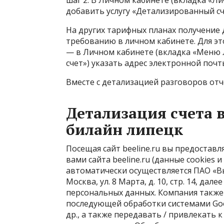
шаг 2. В
Личном кабинете
(вкладка «Ли
добавить услугу «Детализированный сч
На других тарифных планах получение 
требованию в личном кабинете. Для эт
— в Личном кабинете (вкладка «Меню 
счет») указать адрес электронной почт
Вместе с детализацией разговоров отч
Детализация счета 
билайн липецк
Посещая сайт
beeline.ru
вы предоставля
вами сайта beeline.ru (данные cookies 
автоматически осуществляется ПАО «Вы
Москва, ул. 8 Марта, д. 10, стр. 14, дал
персональных данных
. Компания такж
последующей обработки системами Goog
др., а также передавать / привлекать 