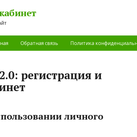
 кабинет
айт
ная
Обратная связь
Политика конфиденциальн
.0: регистрация и
инет
спользовании личного